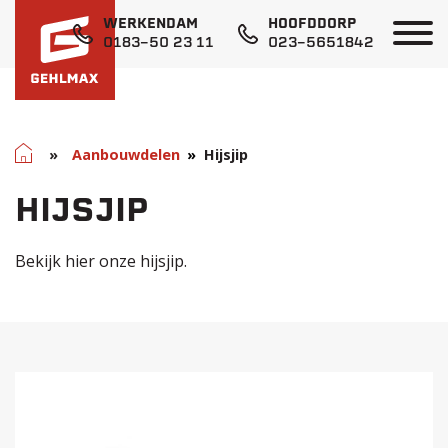
WERKENDAM
HOOFDDORP
0183-50 23 11
023-5651842
Home
»
Aanbouwdelen
Hijsjip
HIJSJIP
Bekijk hier onze hijsjip.