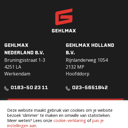
GEHLMAX
GEHLMAX HOLLAND
NEDERLAND B.V.
B.V.
Bruningsstraat 1-3
Rijnlanderweg 1054
4251 LA
2132 MP
Werkendam
Hoofddorp
0183-50 23 11
023-5651842
DOWNLOAD VERHUURGIDS
Deze website maakt gebruik van cookies om je website
bezoek 'slimmer' te maken en omwille van statistieken.
Huurvoorwaarden
Meer weten? Lees onze
cookie-verklaring
of
pas je
instellingen aan.
Verzekeringsvoorwaarden