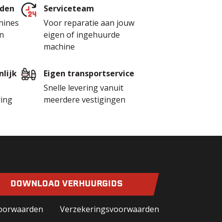
jden
Serviceteam
hines
Voor reparatie aan jouw
n
eigen of ingehuurde
machine
lijk
Eigen transportservice
Snelle levering vanuit
ring
meerdere vestigingen
DOWNLOAD VERHUURGIDS
oorwaarden
Verzekeringsvoorwaarden