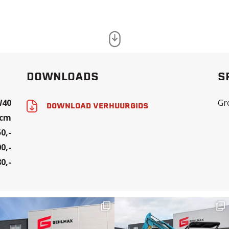
DOWNLOADS
S
W40
Gr
DOWNLOAD VERHUURGIDS
 cm
50,-
00,-
80,-