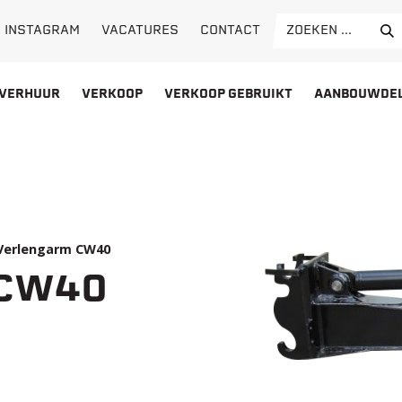
Search
VACATURES
CONTACT
INSTAGRAM
for:
VERHUUR
VERKOOP
VERKOOP GEBRUIKT
AANBOUWDE
Verlengarm CW40
 CW40