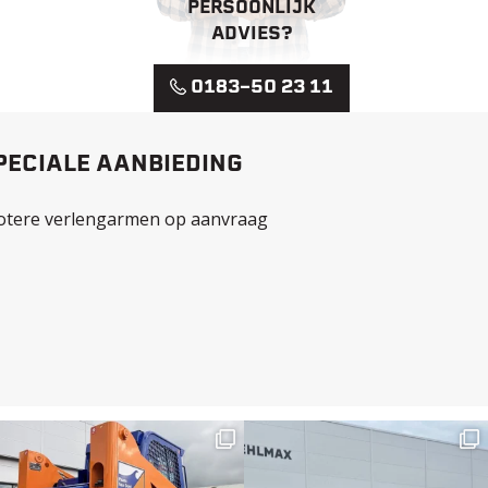
PERSOONLIJK
ADVIES?
0183-50 23 11
PECIALE AANBIEDING
otere verlengarmen op aanvraag