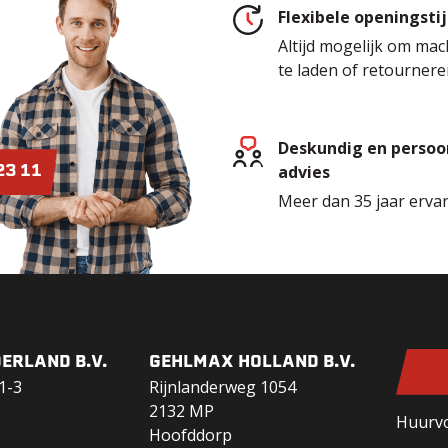
Flexibele openingsti
Altijd mogelijk om mac
te laden of retournere
Deskundig en persoon
advies
23 11
Meer dan 35 jaar erva
ERLAND B.V.
GEHLMAX HOLLAND B.V.
1-3
Rijnlanderweg 1054
2132 MP
Huurv
Hoofddorp