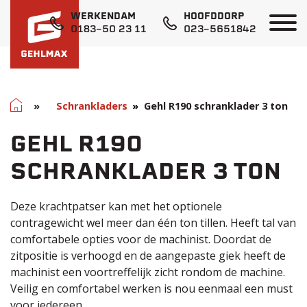
WERKENDAM
HOOFDDORP
0183-50 23 11
023-5651842
Home
»
Schrankladers
Gehl R190 schranklader 3 ton
GEHL R190
SCHRANKLADER 3 TON
Deze krachtpatser kan met het optionele
contragewicht wel meer dan één ton tillen. Heeft tal van
comfortabele opties voor de machinist. Doordat de
zitpositie is verhoogd en de aangepaste giek heeft de
machinist een voortreffelijk zicht rondom de machine.
Veilig en comfortabel werken is nou eenmaal een must
voor iedereen.