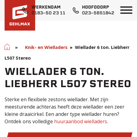
WERKENDAM
HOOFDDORP
0183-50 23 11
023-5651842
Home
»
Knik- en Wielladers
Wiellader 6 ton. Liebherr
L507 Stereo
WIELLADER 6 TON.
LIEBHERR L507 STEREO
Sterke en flexibele zestons wiellader. Met zijn
meesturende achteras heeft deze wiellader een zeer
kleine draaicirkel. Een ander type wiellader huren?
Ontdek ons volledige
huuraanbod wielladers
.