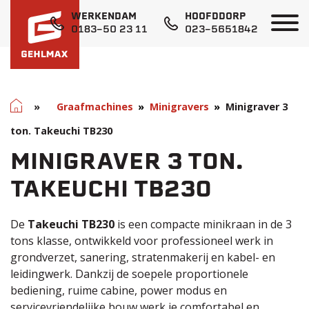
WERKENDAM
HOOFDDORP
0183-50 23 11
023-5651842
Home
»
Graafmachines
Minigravers
Minigraver 3
ton. Takeuchi TB230
MINIGRAVER 3 TON.
TAKEUCHI TB230
De
Takeuchi TB230
is een compacte minikraan in de 3
tons klasse, ontwikkeld voor professioneel werk in
grondverzet, sanering, stratenmakerij en kabel- en
leidingwerk. Dankzij de soepele proportionele
bediening, ruime cabine, power modus en
servicevriendelijke bouw werk je comfortabel en