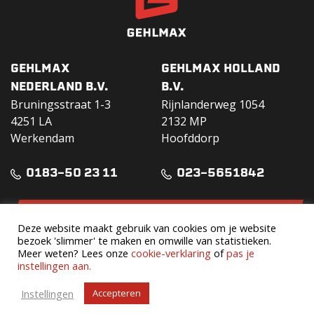
GEHLMAX
GEHLMAX HOLLAND
NEDERLAND B.V.
B.V.
Bruningsstraat 1-3
Rijnlanderweg 1054
4251 LA
2132 MP
Werkendam
Hoofddorp
0183-50 23 11
023-5651842
DOWNLOAD VERHUURGIDS
Deze website maakt gebruik van cookies om je website
bezoek 'slimmer' te maken en omwille van statistieken.
Huurvoorwaarden
Meer weten? Lees onze
cookie-verklaring
of
pas je
instellingen aan.
Verzekeringsvoorwaarden
Instellingen
Accepteren
Volg ons op social media