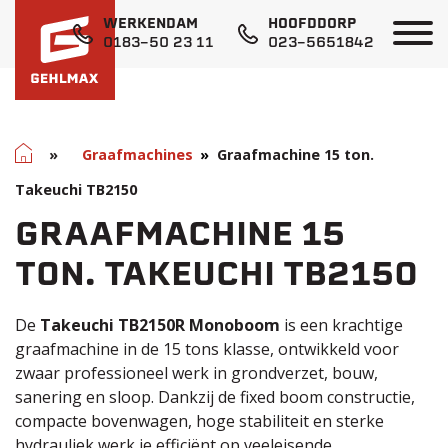
WERKENDAM
HOOFDDORP
0183-50 23 11
023-5651842
Home
»
Graafmachines
Graafmachine 15 ton.
Takeuchi TB2150
GRAAFMACHINE 15
TON. TAKEUCHI TB2150
De
Takeuchi TB2150R Monoboom
is een krachtige
graafmachine in de 15 tons klasse, ontwikkeld voor
zwaar professioneel werk in grondverzet, bouw,
sanering en sloop. Dankzij de fixed boom constructie,
compacte bovenwagen, hoge stabiliteit en sterke
hydrauliek werk je efficiënt op veeleisende