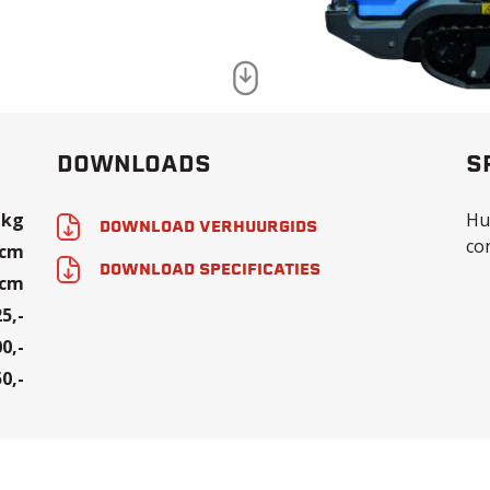
DOWNLOADS
S
 kg
Hu
DOWNLOAD VERHUURGIDS
co
 cm
DOWNLOAD SPECIFICATIES
 cm
25,-
00,-
50,-