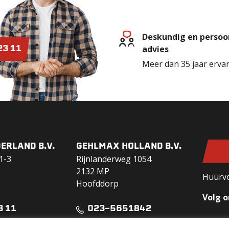
Deskundig en persoon
advies
23 11
Meer dan 35 jaar erva
ERLAND B.V.
GEHLMAX HOLLAND B.V.
1-3
Rijnlanderweg 1054
2132 MP
Huurv
Hoofddorp
Volg o
3 11
023-5651842