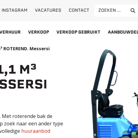
Search
VACATURES
CONTACT
INSTAGRAM
for:
VERHUUR
VERKOOP
VERKOOP GEBRUIKT
AANBOUWDE
³ ROTEREND. Messersi
,1 M³
SSERSI
. Met roterende bak de
 Op zoek naar een ander type
volledige
huuraanbod