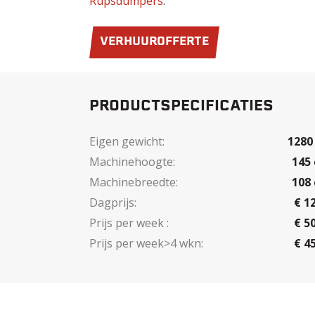
Rupsdumpers
.
VERHUUROFFERTE
PRODUCTSPECIFICATIES
Eigen gewicht:
1280
Machinehoogte:
145
Machinebreedte:
108
Dagprijs:
€ 1
Prijs per week :
€ 5
Prijs per week>4 wkn:
€ 4