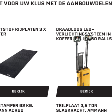
 VOOR UW KLUS MET DE AANBOUWDELEN 
TSTOF RIJPLATEN 3 X
DRAADLOOS LED-
TER
VERLICHTINGSYSTEEM IN
KOFFER. PELI 9460 RALLS
BEKIJK
BEKIJK
STAMPER 62 KG.
TRILPLAAT 3,5 TON
NN ACR60
SLAGKRACHT. AMMANN