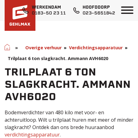
WERKENDAM
HOOFDDORP
0183-50 23 11
023-5651842
Home
»
Overige verhuur
Verdichtingsapparatuur
Trilplaat 6 ton slagkracht. Ammann AVH6020
TRILPLAAT 6 TON
SLAGKRACHT. AMMANN
AVH6020
Bodemverdichter van 480 kilo met voor- en
achteruitloop. Wilt u trilplaat huren met meer of minder
slagkracht? Ontdek dan ons brede huuraanbod
verdichtingsapparatuur
.