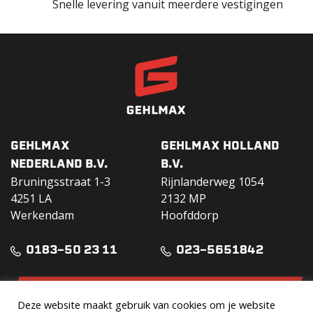
Snelle levering vanuit meerdere vestigingen
GEHLMAX
GEHLMAX HOLLAND
NEDERLAND B.V.
B.V.
Bruningsstraat 1-3
Rijnlanderweg 1054
4251 LA
2132 MP
Werkendam
Hoofddorp
0183-50 23 11
023-5651842
DOWNLOAD VERHUURGIDS
Deze website maakt gebruik van cookies om je website