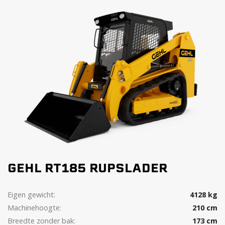
GEHL RT185 RUPSLADER
Eigen gewicht:
4128 kg
Machinehoogte:
210 cm
Breedte zonder bak:
173 cm