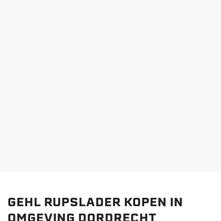
GEHL RT255 RUPSLADER
Eigen gewicht:
5260 kg
Machinehoogte:
211 cm
Breedte zonder bak:
177 cm
BEKIJK PRODUCT
GEHL RUPSLADER KOPEN IN
OMGEVING DORDRECHT