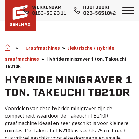
WERKENDAM
HOOFDDORP
0183-50 23 11
023-5651842
Home
»
Graafmachines
Elektrische / Hybride
graafmachines
Hybride minigraver 1 ton. Takeuchi
TB210R
HYBRIDE MINIGRAVER 1
TON. TAKEUCHI TB210R
Voordelen van deze hybride minigraver zijn de
compactheid, waardoor de Takeuchi TB210R
graafmachine ideaal en zeer geschikt is voor kleinere
ruimtes. De Takeuchi TB210R is slechts 75 cm breed
dus vrijwel geschikt voor elke doorgang en smalle