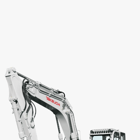
TON. TAKEUCHI TB295W
Eigen gewicht:
± 10091 kg
Machinehoogte:
301 cm
Machinebreedte:
233 cm
BEKIJK PRODUCT