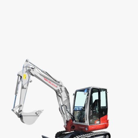
Eigen gewicht:
± 2350 kg
Machinehoogte:
243 cm
Machinebreedte:
110 cm / 150 cm
BEKIJK PRODUCT