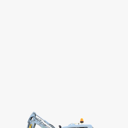
ELEKTRISCHE MINIGRAVER 2
TON. TOMACH ET219
Eigen gewicht:
1940 kg
Machinehoogte:
2360 mm
Machinebreedte:
980 - 1300 mm. (uitschuifbaar)
100% elektrisch
BEKIJK PRODUCT