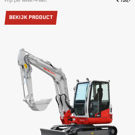
Prijs per week>4 wkn:
€ 720,-
BEKIJK PRODUCT