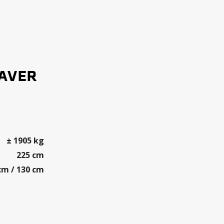
RAVER
I
± 1905 kg
225 cm
cm / 130 cm