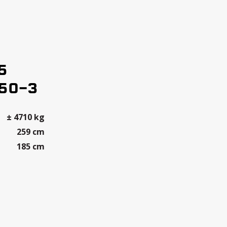
5
X50-3
± 4710 kg
259 cm
185 cm