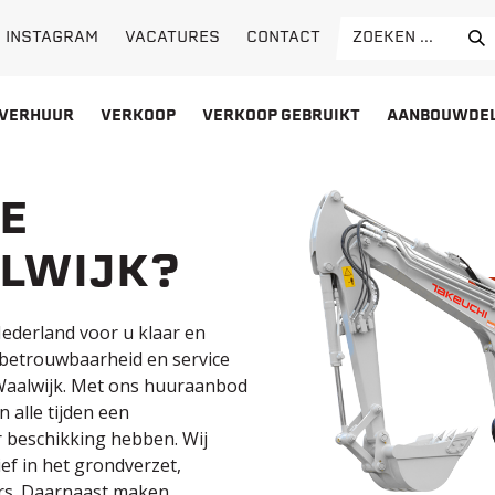
Search
VACATURES
CONTACT
INSTAGRAM
for:
VERHUUR
VERKOOP
VERKOOP GEBRUIKT
AANBOUWDE
E
ALWIJK?
Nederland voor u klaar en
betrouwbaarheid en service
Waalwijk. Met ons huuraanbod
 alle tijden een
beschikking hebben. Wij
ef in het grondverzet,
ers. Daarnaast maken