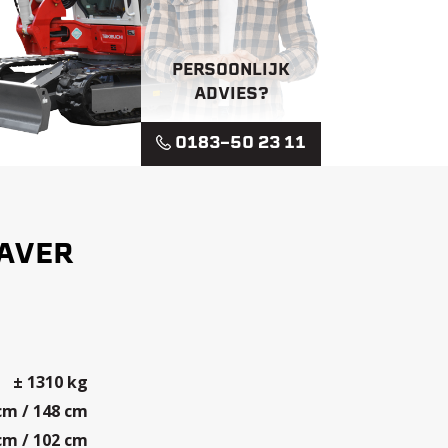
PERSOONLIJK
ADVIES?
0183-50 23 11
RAVER
I
± 1310 kg
cm / 148 cm
cm / 102 cm