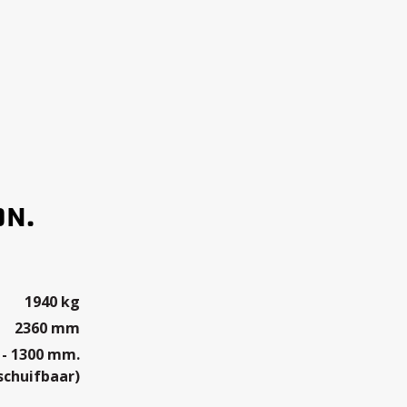
ON.
1940 kg
2360 mm
 - 1300 mm.
schuifbaar)