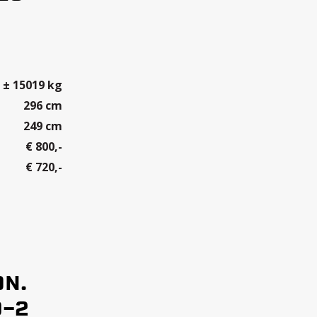
± 15019 kg
296 cm
249 cm
€ 800,-
€ 720,-
ON.
0-2