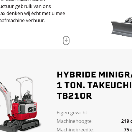
ructuur gebruik van ons
ax denken wij écht met u mee
aafmachine verhuur.
HYBRIDE MINIG
1 TON. TAKEUCH
TB210R
Eigen gewicht:
Machinehoogte:
219 
Machinebreedte:
75 