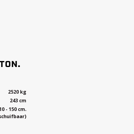
 TON.
2520 kg
243 cm
10 - 150 cm.
schuifbaar)