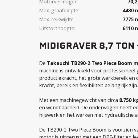
Motorvermogen:
70,2
Max. graafdiepte:
4480
Max. reikwijdte:
7775
Uitstorthoogte:
6110
MIDIGRAVER 8,7 TON
De
Takeuchi TB290-2 Two Piece Boom m
machine is ontwikkeld voor professioneel 
productiekracht, het grote werkbereik en
kracht, bereik en flexibiliteit belangrijk zijn.
Met een machinegewicht van circa
8.750 k
en wendbaarheid. De onderwagen heeft e
hijswerk en het werken met hydraulische 
De TB290-2 Two Piece Boom is voorzien v
motor is uitgerust met een DPF-filter en lev