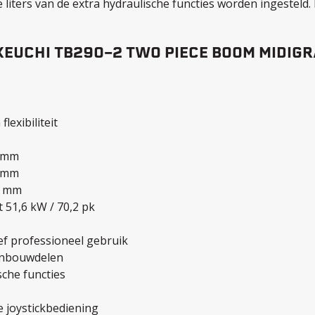
iters van de extra hydraulische functies worden ingesteld. 
KEUCHI TB290-2 TWO PIECE BOOM MIDIG
lexibiliteit
0 mm
5 mm
0 mm
51,6 kW / 70,2 pk
ef professioneel gebruik
aanbouwdelen
sche functies
 joystickbediening