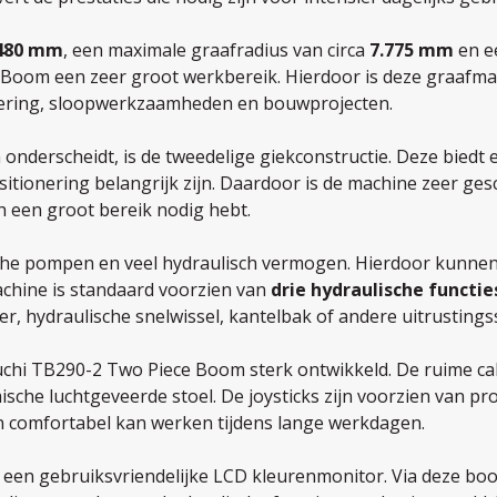
480 mm
, een maximale graafradius van circa
7.775 mm
en e
Boom een zeer groot werkbereik. Hierdoor is deze graafmac
nering, sloopwerkzaamheden en bouwprojecten.
derscheidt, is de tweedelige giekconstructie. Deze biedt ex
tionering belangrijk zijn. Daardoor is de machine zeer gesch
 een groot bereik nodig hebt.
che pompen en veel hydraulisch vermogen. Hierdoor kunne
chine is standaard voorzien van
drie hydraulische functie
r, hydraulische snelwissel, kantelbak of andere uitrusting
chi TB290-2 Two Piece Boom sterk ontwikkeld. De ruime cabi
he luchtgeveerde stoel. De joysticks zijn voorzien van pro
n comfortabel kan werken tijdens lange werkdagen.
 een gebruiksvriendelijke LCD kleurenmonitor. Via deze boo