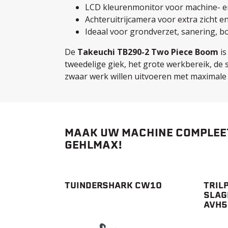
LCD kleurenmonitor voor machine- en
Achteruitrijcamera voor extra zicht en
Ideaal voor grondverzet, sanering, b
De
Takeuchi TB290-2 Two Piece Boom
is
tweedelige giek, het grote werkbereik, de 
zwaar werk willen uitvoeren met maximale co
MAAK UW MACHINE COMPLEET
GEHLMAX!
TUINDERSHARK CW10
TRIL
SLAG
AVH5