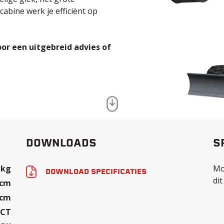
cabine werk je efficiënt op
or een uitgebreid advies of
DOWNLOADS
S
 kg
Mo
DOWNLOAD SPECIFICATIES
dit
 cm
 cm
8CT