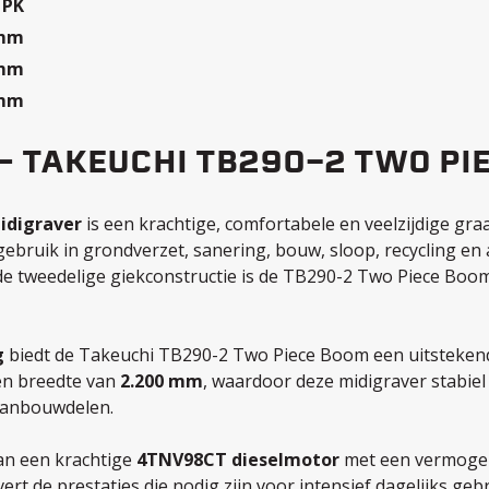
 PK
 mm
 mm
 mm
 – TAKEUCHI TB290-2 TWO PI
idigraver
is een krachtige, comfortabele en veelzijdige gra
gebruik in grondverzet, sanering, bouw, sloop, recycling en
 de tweedelige giekconstructie is de TB290-2 Two Piece Bo
g
biedt de Takeuchi TB290-2 Two Piece Boom een uitstekende
en breedte van
2.200 mm
, waardoor deze midigraver stabie
aanbouwdelen.
an een krachtige
4TNV98CT dieselmotor
met een vermoge
ert de prestaties die nodig zijn voor intensief dagelijks geb