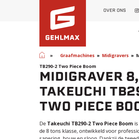
OVER ONS
Home
»
Graafmachines
Midigravers
M
TB290-2 Two Piece Boom
MIDIGRAVER 8,
TAKEUCHI TB2
TWO PIECE BO
De
Takeuchi TB290-2 Two Piece Boom
is
de 8 tons klasse, ontwikkeld voor professi
sanering, bouw en sloop. Dankzij de tweede