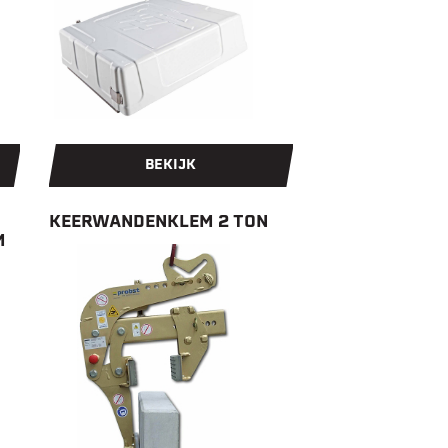
BEKIJK
KEERWANDENKLEM 2 TON
M