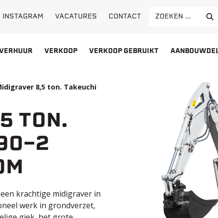
Search
VACATURES
CONTACT
INSTAGRAM
for:
VERHUUR
VERKOOP
VERKOOP GEBRUIKT
AANBOUWDE
idigraver 8,5 ton. Takeuchi
5 TON.
90-2
OM
 een krachtige midigraver in
oneel werk in grondverzet,
lige giek, het grote