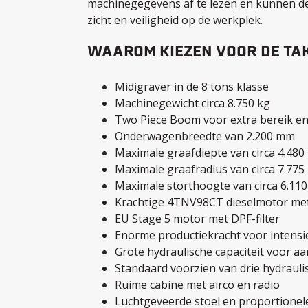
machinegegevens af te lezen en kunnen de l
zicht en veiligheid op de werkplek.
WAAROM KIEZEN VOOR DE TA
Midigraver in de 8 tons klasse
Machinegewicht circa 8.750 kg
Two Piece Boom voor extra bereik en f
Onderwagenbreedte van 2.200 mm
Maximale graafdiepte van circa 4.48
Maximale graafradius van circa 7.77
Maximale storthoogte van circa 6.11
Krachtige 4TNV98CT dieselmotor met 
EU Stage 5 motor met DPF-filter
Enorme productiekracht voor intensi
Grote hydraulische capaciteit voor 
Standaard voorzien van drie hydrauli
Ruime cabine met airco en radio
Luchtgeveerde stoel en proportionele